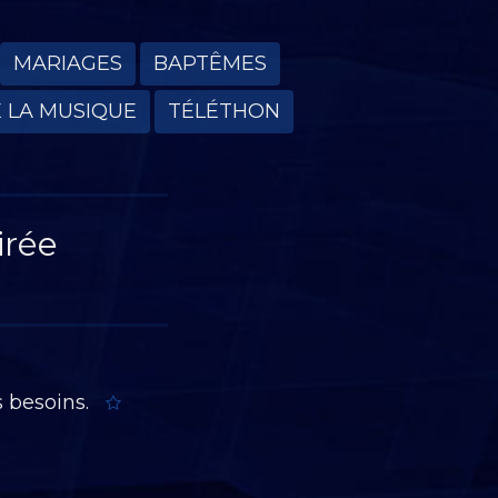
MARIAGES
BAPTÊMES
E LA MUSIQUE
TÉLÉTHON
irée
 besoins.